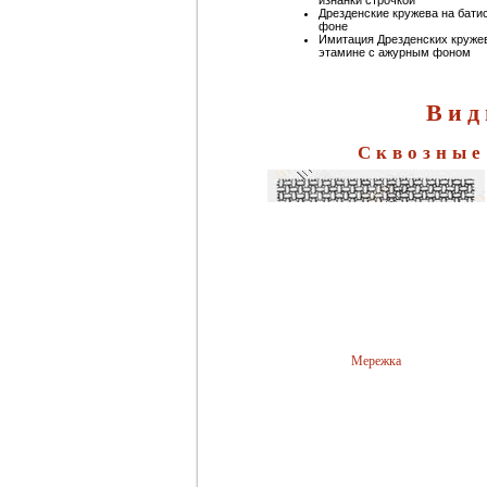
изнанки строчкой
Дрезденские кружева на бати
фоне
Имитация Дрезденских круже
этамине с ажурным фоном
Вид
Сквозные
Мережка