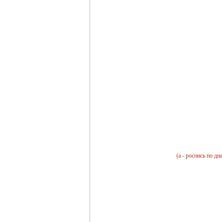
(а - роспись по ди