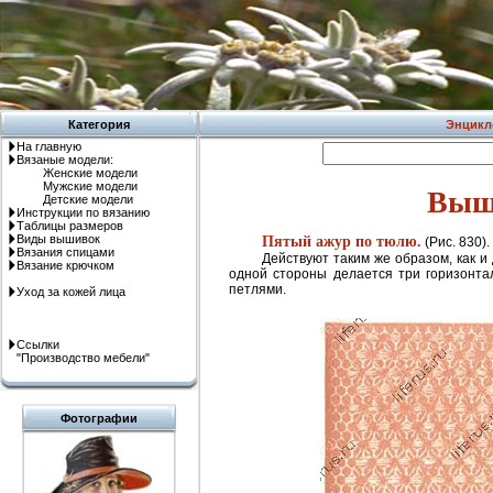
Категория
Энцикл
На главную
Вязаные модели:
Женские модели
Мужские модели
Выш
Детские модели
Инструкции по вязанию
Таблицы размеров
Виды вышивок
Пятый ажур по тюлю.
(Рис. 830).
Вязания спицами
Действуют таким же образом, как и 
Вязание крючком
одной стороны делается три горизонта
петлями.
Уход за кожей лица
Ссылки
"Производство мебели"
Фотографии