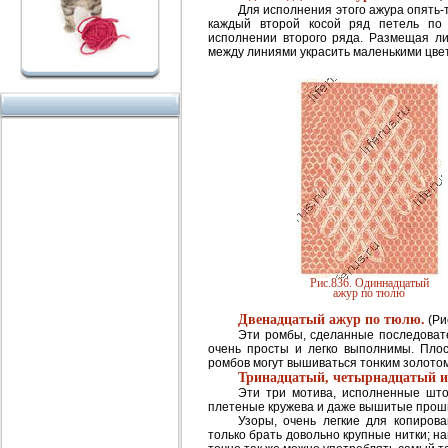
Для исполнения этого ажура опять-
каждый второй косой ряд петель по
исполнении второго ряда. Размещая ли
между линиями украсить маленькими цве
Рис.836. Одиннадцатый
ажур по тюлю
Двенадцатый ажур по тюлю.
(Рис
Эти ромбы, сделанные последоват
очень просты и легко выполнимы. Плос
ромбов могут вышиваться тонким золотом
Тринадцатый, четырнадцатый и
Эти три мотива, исполненные шт
плетеные кружева и даже вышитые прошив
Узоры, очень легкие для копирова
только брать довольно крупные нитки; на