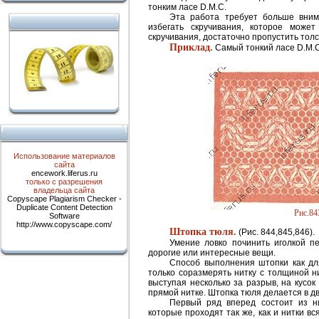
тонким ласе D.M.C.
Эта работа требует больше вним
избегать скручивания, которое может
скручивания, достаточно пропустить толс
Приклад.
Самый тонкий ласе D.M.C
Использование материалов
сайта
encework.liferus.ru
только с разрешения
владельца сайта
Copyscape Plagiarism Checker -
Duplicate Content Detection
Рис.84
Software
http://www.copyscape.com/
Штопка тюля.
(Рис. 844,845,846).
Умение ловко починить иголкой п
дорогие или интересные вещи.
Способ выполнения штопки как для
только соразмерять нитку с толщиной н
выступая несколько за разрыв, на кусо
прямой нитке. Штопка тюля делается в дв
Первый ряд вперед состоит из ни
которые проходят так же, как и нитки вс