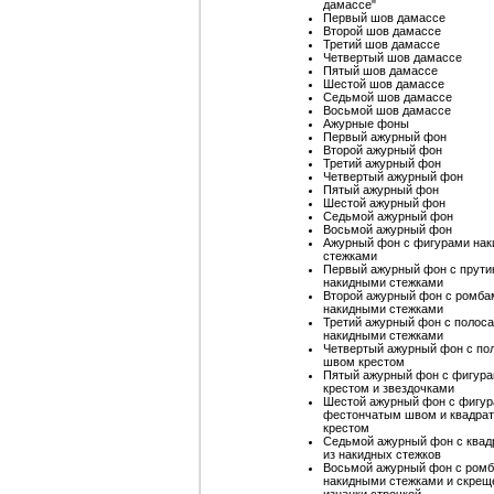
дамассе"
Первый шов дамассе
Второй шов дамассе
Третий шов дамассе
Четвертый шов дамассе
Пятый шов дамассе
Шестой шов дамассе
Седьмой шов дамассе
Восьмой шов дамассе
Ажурные фоны
Первый ажурный фон
Второй ажурный фон
Третий ажурный фон
Четвертый ажурный фон
Пятый ажурный фон
Шестой ажурный фон
Седьмой ажурный фон
Восьмой ажурный фон
Ажурный фон с фигурами на
стежками
Первый ажурный фон с прути
накидными стежками
Второй ажурный фон с ромба
накидными стежками
Третий ажурный фон с полос
накидными стежками
Четвертый ажурный фон с по
швом крестом
Пятый ажурный фон с фигур
крестом и звездочками
Шестой ажурный фон с фигу
фестончатым швом и квадра
крестом
Седьмой ажурный фон с квад
из накидных стежков
Восьмой ажурный фон с ром
накидными стежками и скрещ