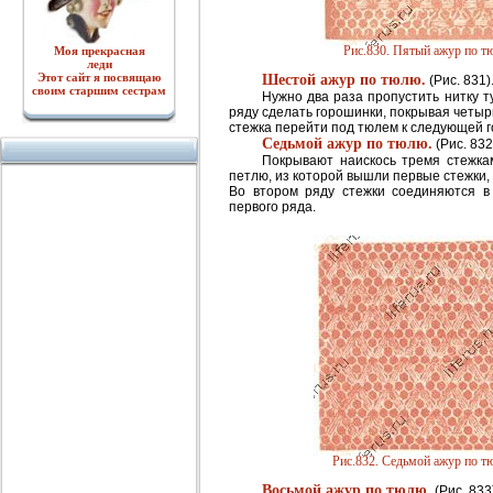
Рис.830. Пятый ажур по 
Моя прекрасная
леди
Этот сайт я посвящаю
Шестой ажур по тюлю.
(Рис. 831)
своим старшим сестрам
Нужно два раза пропустить нитку т
ряду сделать горошинки, покрывая четыр
стежка перейти под тюлем к следующей 
Седьмой ажур по тюлю.
(Рис. 832
Покрывают наискось тремя стежкам
петлю, из которой вышли первые стежки,
Во втором ряду стежки соединяются в
первого ряда.
Рис.832. Седьмой ажур по 
Восьмой ажур по тюлю.
(Рис. 833