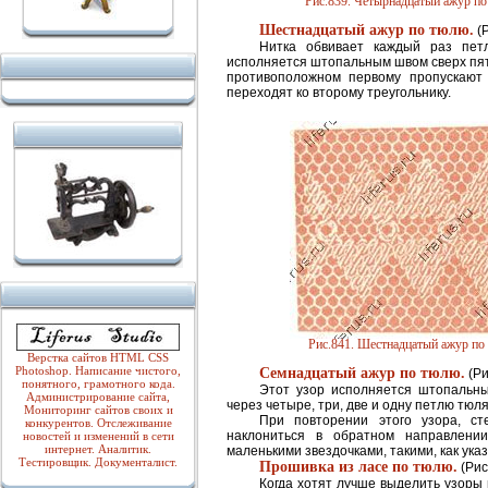
Рис.839. Четырнадцатый ажур п
Шестнадцатый ажур по тюлю.
(Р
Нитка обвивает каждый раз пет
исполняется штопальным швом сверх пяти,
противоположном первому пропускают 
переходят ко второму треугольнику.
Рис.841. Шестнадцатый ажур п
Верстка сайтов HTML CSS
Photoshop. Написание чистого,
Семнадцатый ажур по тюлю.
(Ри
понятного, грамотного кода.
Этот узор исполняется штопальн
Администрирование сайта,
через четыре, три, две и одну петлю тюл
Мониторинг сайтов своих и
При повторении этого узора, ст
конкурентов. Отслеживание
наклониться в обратном направлении
новостей и изменений в сети
интернет. Аналитик.
маленькими звездочками, такими, как указ
Тестировщик. Документалист.
Прошивка из ласе по тюлю.
(Рис
Когда хотят лучше выделить узоры